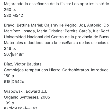
Mejorando la enseñanza de la física: Los aportes históri
260 p.
530|M542
Bravo, Bettina Mariel; Cajaraville Pegito, Jos‚ Antonio; 
Martínez Losada, María Cristina; Pereira García, Iria; Roc
Universidad Nacional del Centro de la provincia de Buen
Materiales didácticos para la enseñanza de las ciencias 
346 p.
507|B148m
Díaz, Víctor Bautista
Complejos terapéuticos Hierro-Carbohidratos. Introducció
160 p.
615|D542c
Grabowski, Edward J.J.
Organic Syntheses. 2005
199 p.
547|G659o|vol.82