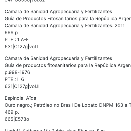
Cámara de Sanidad Agropecuaria y Fertilizantes
Guía de Productos Fitosanitarios para la República Argen
Cámara de Sanidad Agropecuaria y Fertilizantes. 2011
996 p
PTE.: 1 A-F
631|C127g|vol.I
Cámara de Sanidad Agropecuaria y Fertilizantes
Guía de productos fitosanitarios para la República Argen
p.998-1976
PTE.: II G
631|C127g|vol.II
Espinola, Aïda
Ouro negro.; Petróleo no Brasil De Lobato DNPM-163 a 
469 p.
665|E578o
Linduff, Katheryn M.; Rubin, Han; Shuyun, Sun