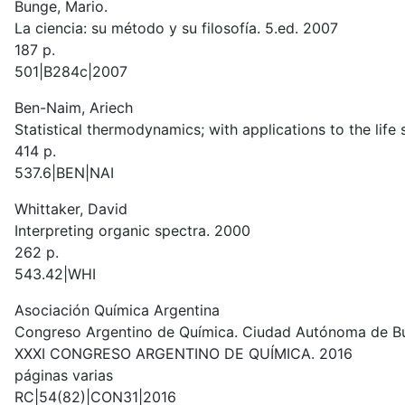
Bunge, Mario.
La ciencia: su método y su filosofía. 5.ed. 2007
187 p.
501|B284c|2007
Ben-Naim, Ariech
Statistical thermodynamics; with applications to the life
414 p.
537.6|BEN|NAI
Whittaker, David
Interpreting organic spectra. 2000
262 p.
543.42|WHI
Asociación Química Argentina
Congreso Argentino de Química. Ciudad Autónoma de Bue
XXXI CONGRESO ARGENTINO DE QUÍMICA. 2016
páginas varias
RC|54(82)|CON31|2016